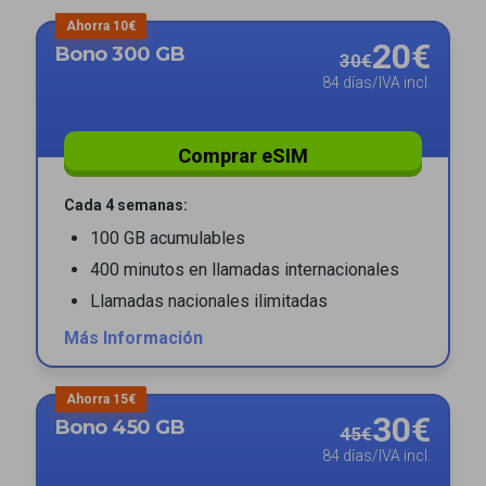
Ahorra 10€
20€
Bono 300 GB
30€
84 días/IVA incl.
Comprar eSIM
Cada 4 semanas:
100 GB acumulables
400 minutos en llamadas internacionales
Llamadas nacionales ilimitadas
Más Información
Ahorra 15€
30€
Bono 450 GB
45€
84 días/IVA incl.