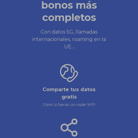
bonos más
completos
Con datos 5G, llamadas
internacionales, roaming en la
UE...
Comparte tus datos
Atenc
gratis
Estam
Como si fueras un router WIFI
Fác