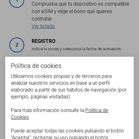
1
Comprueba que tu dispositivo es compatible
con eSIM y elige el bono que quieres
contratar.
Ver listado
REGISTRO
2
Indica tu correo y selecciona la fecha de activación.
PAGO
Política de cookies
3
Realiza la compra segura con tarjeta, PayPal o Alipay.
Utilizamos cookies propias y de terceros para
analizar nuestros servicios en base a un perfil
IDENTIFICACIÓN
elaborado a partir de sus hábitos de navegación (por
4
Identifícate online en dos sencillos pasos.
ejemplo, páginas visitadas).
¡DISFRUTA TU eSIM!
Para más información consulte la
Política de
5
Cookies
.
Activa tu eSIM en la fecha elegida con el código que
recibirás en tu correo. Recuerda que para activarlo
Puede aceptar todas las cookies pulsando el botón
debes estar dentro del Reino de España.
"Aceptar", rechazar su uso pulsando el botón