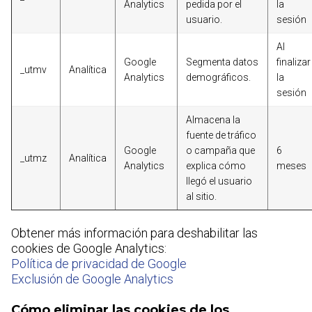
Analytics
pedida por el
la
usuario.
sesión
Al
Google
Segmenta datos
finalizar
_utmv
Analítica
Analytics
demográficos.
la
sesión
Almacena la
fuente de tráfico
Google
o campaña que
6
_utmz
Analítica
Analytics
explica cómo
meses
llegó el usuario
al sitio.
Obtener más información para deshabilitar las
cookies de Google Analytics:
Política de privacidad de Google
Exclusión de Google Analytics
Cómo eliminar las cookies de los