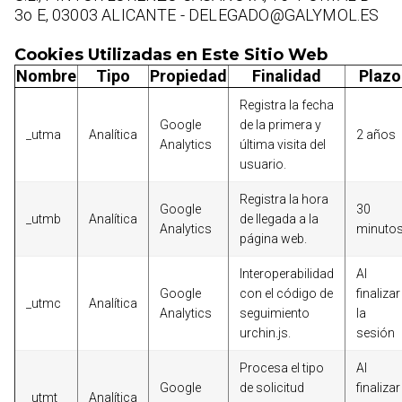
3o E, 03003 ALICANTE - DELEGADO@GALYMOL.ES
Cookies Utilizadas en Este Sitio Web
Nombre
Tipo
Propiedad
Finalidad
Plazo
Registra la fecha
Google
de la primera y
_utma
Analítica
2 años
Analytics
última visita del
usuario.
Registra la hora
Google
30
_utmb
Analítica
de llegada a la
Analytics
minuto
página web.
Interoperabilidad
Al
Google
con el código de
finalizar
_utmc
Analítica
Analytics
seguimiento
la
urchin.js.
sesión
Procesa el tipo
Al
Google
de solicitud
finalizar
_utmt
Analítica