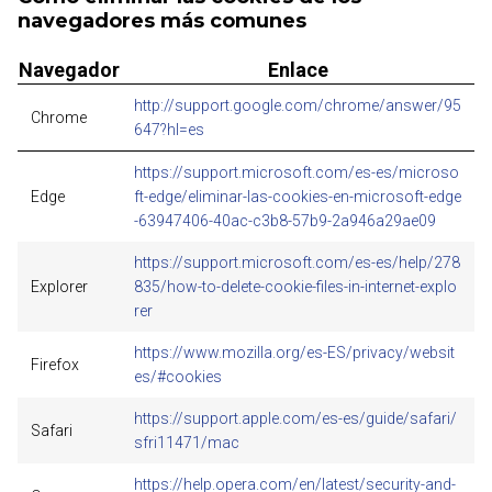
navegadores más comunes
Navegador
Enlace
http://support.google.com/chrome/answer/95
Chrome
647?hl=es
https://support.microsoft.com/es-es/microso
Edge
ft-edge/eliminar-las-cookies-en-microsoft-edge
-63947406-40ac-c3b8-57b9-2a946a29ae09
https://support.microsoft.com/es-es/help/278
Explorer
835/how-to-delete-cookie-files-in-internet-explo
rer
https://www.mozilla.org/es-ES/privacy/websit
Firefox
es/#cookies
https://support.apple.com/es-es/guide/safari/
Safari
sfri11471/mac
https://help.opera.com/en/latest/security-and-